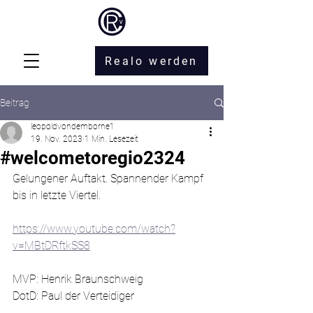
Realo werden
Beitrag
leopoldvondemborne1
19. Nov. 2023
1 Min. Lesezeit
#welcometoregio2324
Gelungener Auftakt. Spannender Kampf 
bis in letzte Viertel.
https://www.youtube.com/watch?
v=MBtDRftkSS8
MVP: Henrik Braunschweig
DotD: Paul der Verteidiger