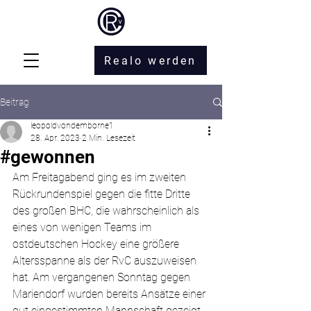
Realo werden
Beitrag
leopoldvondemborne1
28. Apr. 2023
2 Min. Lesezeit
#gewonnen
Am Freitagabend ging es im zweiten 
Rückrundenspiel gegen die fitte Dritte 
des großen BHC, die wahrscheinlich als 
eines von wenigen Teams im 
ostdeutschen Hockey eine größere 
Altersspanne als der RvC auszuweisen 
hat. Am vergangenen Sonntag gegen 
Mariendorf wurden bereits Ansätze einer 
gut eingestimmten Mannschaft gezeigt, 