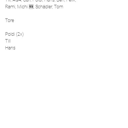
Rami, Michi 🆕, Schädler, Tom
Tore
Poldi (2x)
Till
Hans