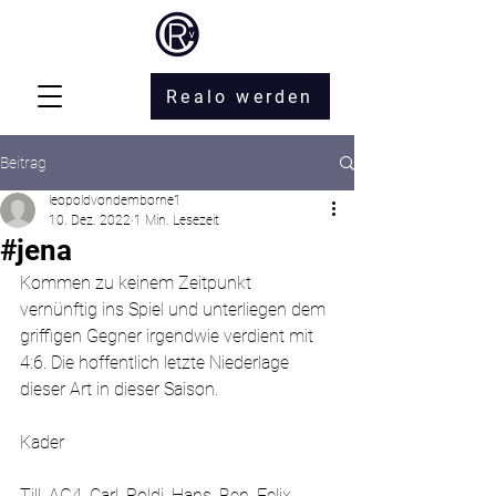
Realo werden
Beitrag
leopoldvondemborne1
10. Dez. 2022
1 Min. Lesezeit
#jena
Kommen zu keinem Zeitpunkt 
vernünftig ins Spiel und unterliegen dem 
griffigen Gegner irgendwie verdient mit 
4:6. Die hoffentlich letzte Niederlage 
dieser Art in dieser Saison.
Kader 
Till, AG4, Carl, Poldi, Hans, Ben, Felix,