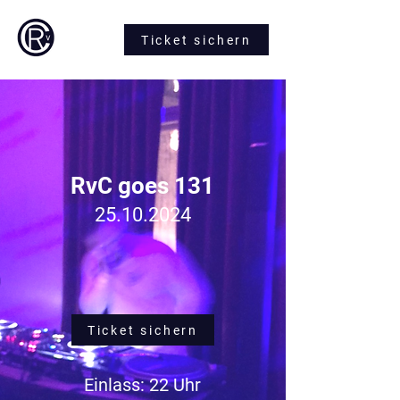
Ticket sichern
RvC goes 131
25.10.2024
Ticket sichern
Einlass: 22 Uhr